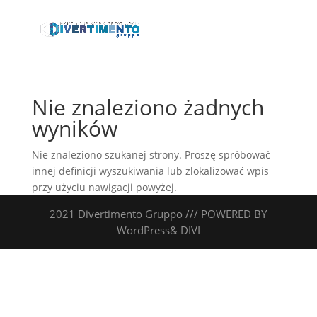
Nie znaleziono żadnych
wyników
Nie znaleziono szukanej strony. Proszę spróbować
innej definicji wyszukiwania lub zlokalizować wpis
przy użyciu nawigacji powyżej.
2021 Divertimento Gruppo /// POWERED BY
WordPress& DIVI